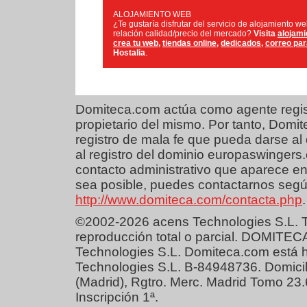
ALOJAMIENTO WEB
¿Te gustaría disfrutar del servicio de alojamiento w
relación calidad/precio del mercado?
Visita
alojami
crea tu web
,
tiendas online
,
dedicados
,
correo pa
Hostalia
.
Domiteca.com actúa como agente regist
propietario del mismo. Por tanto, Dom
registro de mala fe que pueda darse al 
al registro del dominio europaswingers
contacto administrativo que aparece en
sea posible, puedes contactarnos según
http://www.domiteca.com/contacta.php
.
©2002-2026 acens Technologies S.L. T
reproducción total o parcial. DOMITEC
Technologies S.L. Domiteca.com está 
Technologies S.L. B-84948736. Domicil
(Madrid), Rgtro. Merc. Madrid Tomo 23
Inscripción 1ª.